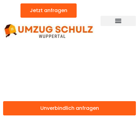
Zum
Jetzt anfragen
Inhalt
springen
Günstiger Salzburg Umzug
Umzug Wuppertal
Salzburg
Unverbindlich anfragen
Weitere Informationen