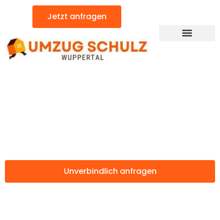
Zum
Jetzt anfragen
Inhalt
springen
Günstiger Thessaloniki Umzug
Umzug Wuppertal
Thessaloniki
Unverbindlich anfragen
Weitere Informationen